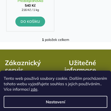
t
Předobjednávka
kuchyňské úpravě
u
a
540 Kč
ů
k
Měrná
216 Kč / 1 kg
j
cena:
t
í
DO KOŠÍKU
ů
t
?
1
položek celkem
O
v
Z
l
HLEDAT
á
á
Zákaznický
Užitečné
d
p
servis
informace
a
a
c
t
Tento web používá soubory cookie. Dalším procházením
í
Doprava a platba
Kontakty
í
tohoto webu vyjadřujete souhlas s jejich používáním..
p
Náš příběh
Obchodní podmínky
Více informací
zde
.
r
BLOG
Podmínky ochrany
v
osobních údajů
k
Nastavení
y