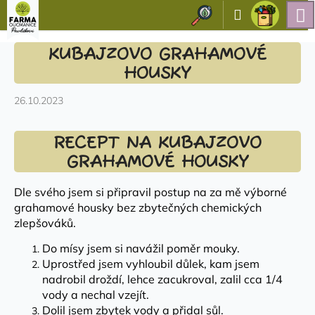
K
Přejít
Hledat
Nákupn
Přihlášení
na
o
obsah
Zpět
Zpět
košík
š
KUBAJZOVO GRAHAMOVÉ
í
HOUSKY
C
k
o
26.10.2023
p
o
RECEPT NA KUBAJZOVO
t
GRAHAMOVÉ HOUSKY
ř
e
Dle svého jsem si připravil postup na za mě výborné
b
grahamové housky bez zbytečných chemických
u
zlepšováků.
j
Do mísy jsem si navážil poměr mouky.
e
Uprostřed jsem vyhloubil důlek, kam jsem
t
nadrobil droždí, lehce zacukroval, zalil cca 1/4
e
vody a nechal vzejít.
Dolil jsem zbytek vody a přidal sůl.
n