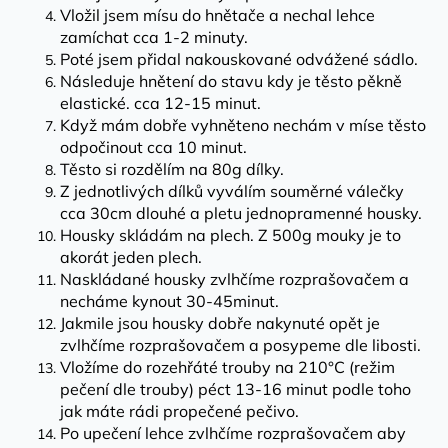
Vložil jsem mísu do hnětače a nechal lehce
a
zamíchat cca 1-2 minuty.
j
Poté jsem přidal nakouskované odvážené sádlo.
í
Následuje hnětení do stavu kdy je těsto pěkně
t
elastické. cca 12-15 minut.
?
Když mám dobře vyhněteno nechám v míse těsto
odpočinout cca 10 minut.
Těsto si rozdělím na 80g dílky.
Z jednotlivých dílků vyválím souměrné válečky
cca 30cm dlouhé a pletu jednopramenné housky.
HLEDAT
Housky skládám na plech. Z 500g mouky je to
akorát jeden plech.
Naskládané housky zvlhčíme rozprašovačem a
necháme kynout 30-45minut.
Jakmile jsou housky dobře nakynuté opět je
zvlhčíme rozprašovačem a posypeme dle libosti.
Vložíme do rozehřáté trouby na 210°C (režim
pečení dle trouby) péct 13-16 minut podle toho
jak máte rádi propečené pečivo.
Po upečení lehce zvlhčíme rozprašovačem aby