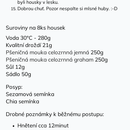
byli housky v lesku.
Dobrou chuť. Pozor nespalte si mlsné huby. :-D
Suroviny na 8ks housek
Voda 30°C - 280g
Kvalitní droždí 21g
Pšeničná mouka celozrnná jemná
250g
Pšeničná mouka celozrnná graham
250g
Sůl 12g
Sádlo 50g
Posyp:
Sezamová semínka
Chia semínka
Drobné poznámky k běžnému postupu:
Hnětení cca 12minut