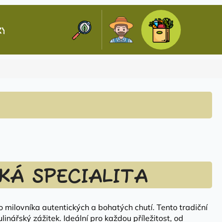
Hledat
Nákupní
KY
KONTAKTY
Přihlášení
košík
KÁ SPECIALITA
milovníka autentických a bohatých chutí. Tento tradiční
nářský zážitek. Ideální pro každou příležitost, od