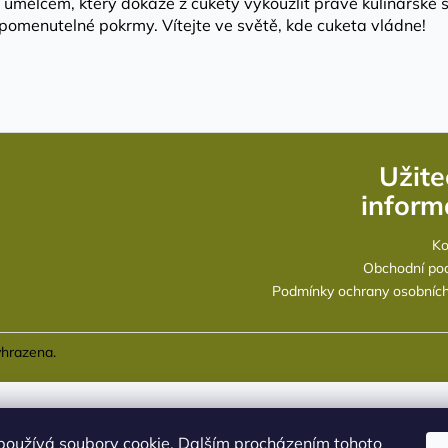
ělcem, který dokáže z cukety vykouzlit pravé kulinářské sk
apomenutelné pokrmy. Vítejte ve světě, kde cuketa vládne!
Užite
inform
Ko
Obchodní po
Podmínky ochrany osobních
yhrazena.
používá soubory cookie. Dalším procházením tohoto