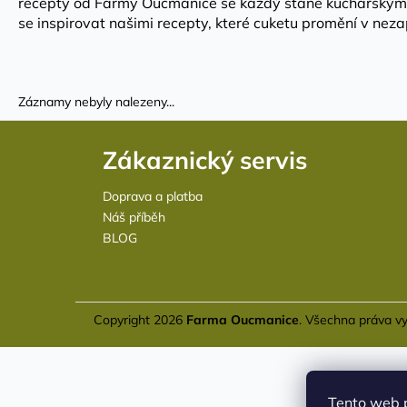
recepty od Farmy Oucmanice se každý stane kuchařským um
se inspirovat našimi recepty, které cuketu promění v nez
Záznamy nebyly nalezeny...
Z
á
Zákaznický servis
p
Doprava a platba
a
Náš příběh
t
BLOG
í
Copyright 2026
Farma Oucmanice
. Všechna práva v
Tento web 