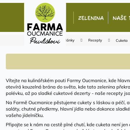
K
Přejít
o
na
Zpět
Zpět
obsah
š
ZELENINA
NAŠE 
do
do
í
k
obchodu
obchodu
Domů
Články
Recepty
Cuketa
Vítejte na kulinářském pouti Farmy Oucmanice, kde hlavn
otevírá kouzelná brána do světa, kde tato zelenina překr
polévku, až po sladké cuketové dezerty - naše recepty j
Na Farmě Oucmanice pěstujeme cukety s láskou a péčí, aby 
saláty, chutné předkrmy, hlavní jídla nebo dokonce slad
vašeho jídelníčku.
Připojte se k nám na cestě plné chutí, kde cuketa není je