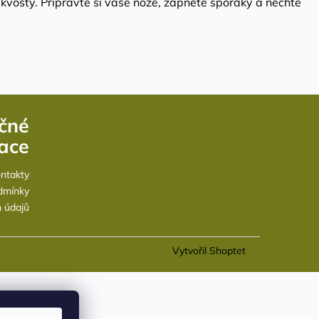
vosty. Připravte si vaše nože, zapněte sporáky a nechte
čné
ace
ntakty
dmínky
 údajů
Vytvořil Shoptet