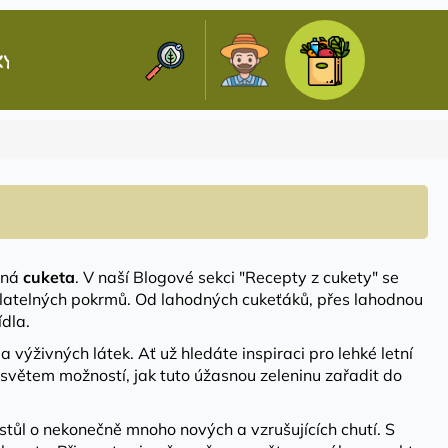
Hledat
Nákupní
KY
KONTAKTY
Přihlášení
košík
nná
cuketa
. V naší Blogové sekci "Recepty z cukety" se
dolatelných pokrmů. Od lahodných cukeťáků, přes lahodnou
dla.
výživných látek. Ať už hledáte inspiraci pro lehké letní
světem možností, jak tuto úžasnou zeleninu zařadit do
 stůl o nekonečně mnoho nových a vzrušujících chutí. S