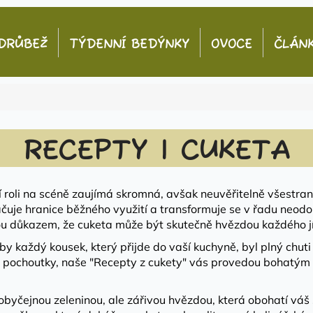
DRŮBEŽ
TÝDENNÍ BEDÝNKY
OVOCE
ČLÁN
Co potřebujete najít?
HLEDAT
RECEPTY | CUKETA
í roli na scéně zaujímá skromná, avšak neuvěřitelně všestra
ačuje hranice běžného využití a transformuje se v řadu neo
sou důkazem, že cuketa může být skutečně hvězdou každého jí
každý kousek, který přijde do vaší kuchyně, byl plný chuti a 
ké pochoutky, naše "Recepty z cukety" vás provedou bohatým 
n obyčejnou zeleninou, ale zářivou hvězdou, která obohatí váš