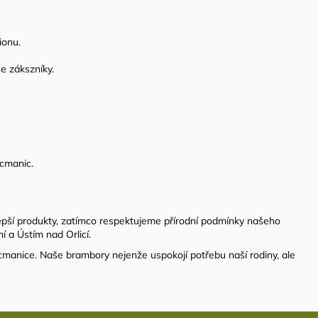
ionu.
e zákszníky.
ucmanic.
epší produkty, zatímco respektujeme přírodní podmínky našeho
í a Ústím nad Orlicí.
manice. Naše brambory nejenže uspokojí potřebu naší rodiny, ale