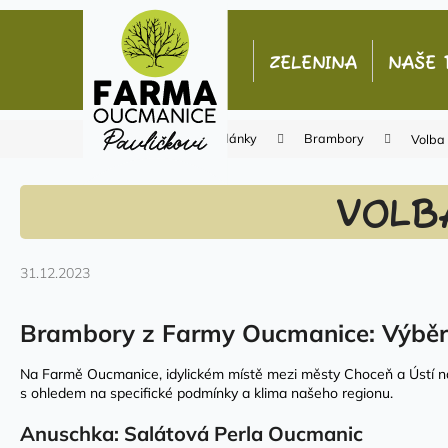
K
Přejít
o
na
Zpět
Zpět
obsah
š
ZELENINA
NAŠE 
do
do
í
k
obchodu
obchodu
Domů
Články
Brambory
Volba
VOLB
31.12.2023
Brambory z Farmy Oucmanice: Výběr
Na Farmě Oucmanice, idylickém místě mezi městy Choceň a Ústí nad 
s ohledem na specifické podmínky a klima našeho regionu.
Anuschka: Salátová Perla Oucmanic