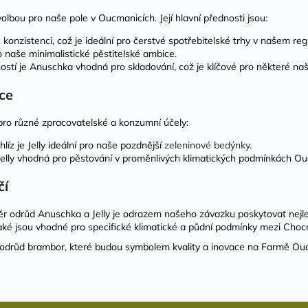
lbou pro naše pole v Oucmanicích. Její hlavní přednosti jsou:
konzistenci, což je ideální pro čerstvé spotřebitelské trhy v našem reg
 naše minimalistické pěstitelské ambice.
stí je Anuschka vhodná pro skladování, což je klíčové pro některé naš
ce
í pro různé zpracovatelské a konzumní účely:
z je Jelly ideální pro naše pozdnější
zeleninové bedýnky.
e Jelly vhodná pro pěstování v proměnlivých klimatických podmínkách O
čí
ěr odrůd Anuschka a Jelly je odrazem našeho závazku poskytovat nejl
 také jsou vhodné pro specifické klimatické a půdní podmínky mezi Chocn
h odrůd brambor, které budou symbolem kvality a inovace na Farmě Ouc