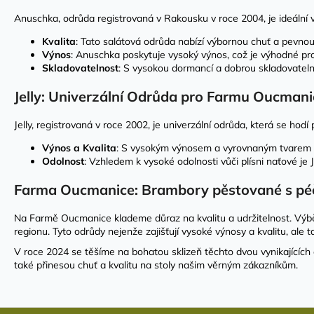
Anuschka, odrůda registrovaná v Rakousku v roce 2004, je ideální vo
Kvalita
: Tato salátová odrůda nabízí výbornou chuť a pevnou 
Výnos
: Anuschka poskytuje vysoký výnos, což je výhodné pro
Skladovatelnost
: S vysokou dormancí a dobrou skladovatelno
Jelly: Univerzální Odrůda pro Farmu Oucmani
Jelly, registrovaná v roce 2002, je univerzální odrůda, která se hod
Výnos a Kvalita
: S vysokým výnosem a vyrovnaným tvarem hlí
Odolnost
: Vzhledem k vysoké odolnosti vůči plísni naťové j
Farma Oucmanice: Brambory pěstované s pé
Na Farmě Oucmanice klademe důraz na kvalitu a udržitelnost. Výb
regionu. Tyto odrůdy nejenže zajišťují vysoké výnosy a kvalitu, ale
V roce 2024 se těšíme na bohatou sklizeň těchto dvou vynikajícíc
také přinesou chuť a kvalitu na stoly našim věrným zákazníkům.