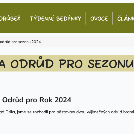
DRŮBEŽ
TÝDENNÍ BEDÝNKY
OVOCE
ČLÁN
Co potřebujete najít?
 odrůd pro sezonu 2024
HLEDAT
A ODRŮD PRO SEZONU
 Odrůd pro Rok 2024
Orlicí, jsme se rozhodli pro pěstování dvou výjimečných odrůd brambo