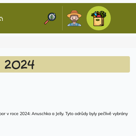
Hledat
Nákupní
KY
KONTAKTY
Přihlášení
košík
 2024
r v roce 2024: Anuschka a Jelly. Tyto odrůdy byly pečlivě vybrány